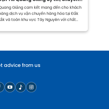
nghiệp
Quang Giảng cam kết mang đến cho khách
hàng dịch vụ vận chuyển hàng hóa tại Đắk
Lắk và toàn khu vực Tây Nguyên với chất
lượng vượt trội.
t advice from us