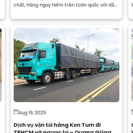
chất, hàng nguy hiểm trên toàn quốc với đầy
đủ giấy phép, đội ngũ chuyên nghiệp và
phương tiện đạt chuẩn an toàn.
Aug 19, 2025
Dịch vụ vận tải hàng Kon Tum đi
TPHCM và ngược lại – Quang Giảng uy