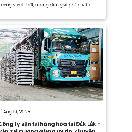
lượng vượt trội, mang đến giải pháp vận
chuyển tối ưu cho khách hàng tại nhu cầu vận
tải hàng hóa tại Gia Lai đi các tỉnh lân cận.
Aug 19, 2025
Công ty vận tải hàng hóa tại Đắk Lắk –
Vận Tải Quang Giảng uy tín, chuyên