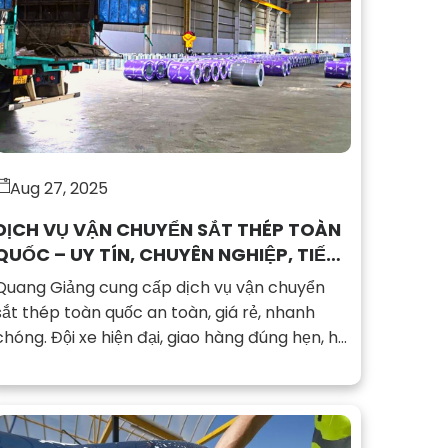
Aug 27, 2025
DỊCH VỤ VẬN CHUYỂN SẮT THÉP TOÀN
QUỐC – UY TÍN, CHUYÊN NGHIỆP, TIẾT
KIỆM
Quang Giảng cung cấp dịch vụ vận chuyển
sắt thép toàn quốc an toàn, giá rẻ, nhanh
chóng. Đội xe hiện đại, giao hàng đúng hẹn, hỗ
trợ 24/7.