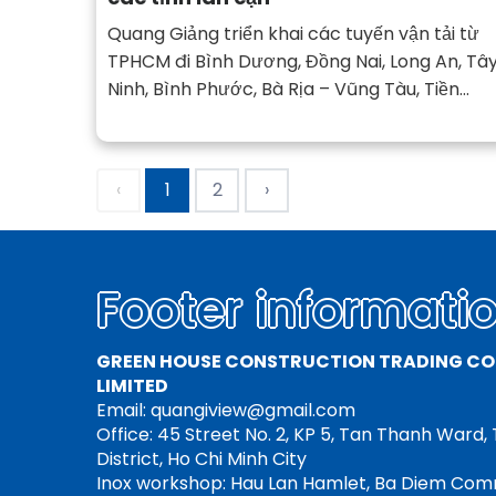
Quang Giảng triển khai các tuyến vận tải từ
TPHCM đi Bình Dương, Đồng Nai, Long An, Tâ
Ninh, Bình Phước, Bà Rịa – Vũng Tàu, Tiền
Giang… chỉ từ 2 – 24h tùy quãng đường.
‹
1
2
›
Footer informati
GREEN HOUSE CONSTRUCTION TRADING C
LIMITED
Email: quangiview@gmail.com
Office: 45 Street No. 2, KP 5, Tan Thanh Ward,
District, Ho Chi Minh City
Inox workshop: Hau Lan Hamlet, Ba Diem Co