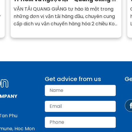
tín, chuyên nghiệp
VẬN TẢI QUANG GIẢNG tự hào là một trong
y
những đơn vị vận tải hàng đầu, chuyên cung
cấp dịch vụ vận chuyển hàng hóa 2 chiều Kon
Tum ⇆ TP.HCM với cam kết: Nhanh chóng –
An toàn – Tiết kiệm chi phí.
on
Get advice from us
Ge
OMPANY
 Tan Phu
mmune, Hoc Mon