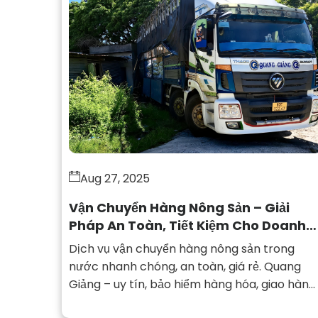
Aug 27, 2025
Vận Chuyển Hàng Nông Sản – Giải
Pháp An Toàn, Tiết Kiệm Cho Doanh
Nghiệp Việt
Dịch vụ vận chuyển hàng nông sản trong
nước nhanh chóng, an toàn, giá rẻ. Quang
Giảng – uy tín, bảo hiểm hàng hóa, giao hàng
đúng hẹn.