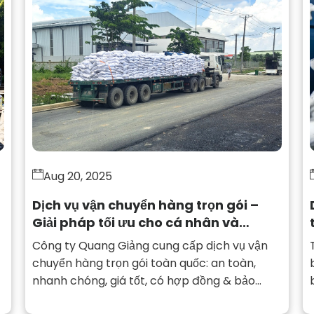
Aug 20, 2025
Dịch vụ vận chuyển hàng trọn gói –
Giải pháp tối ưu cho cá nhân và
doanh nghiệp
Công ty Quang Giảng cung cấp dịch vụ vận
chuyển hàng trọn gói toàn quốc: an toàn,
nhanh chóng, giá tốt, có hợp đồng & bảo
hiểm hàng hóa. Liên hệ ngay!