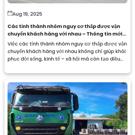
Aug 19, 2025
Các tỉnh thành nhóm nguy cơ thấp được vận
chuyển khách hàng với nhau – Thông tin mới
nhất
Việc các tỉnh thành nhóm nguy cơ thấp được vận
chuyển khách hàng với nhau không chỉ giúp khôi
phục đời sống, kinh tế – xã hội mà còn tạo điều
kiện thuận lợi cho người dân đi lại, giao thương.