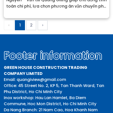
toán chi phí, lựa chọn phương án vận chuyển phù
hợp và tiết kiệm.
‹
1
2
›
Footer information
GREEN HOUSE CONSTRUCTION TRADING
COMPANY LIMITED
Email: quangiview@gmail.com
Office: 45 Street No. 2, KP 5, Tan Thanh Ward, Tan
Phu District, Ho Chi Minh City
Inox workshop: Hau Lan Hamlet, Ba Diem
Commune, Hoc Mon District, Ho Chi Minh City
Da Nang Branch: 21 Nam Cao, Hoa Khanh Nam