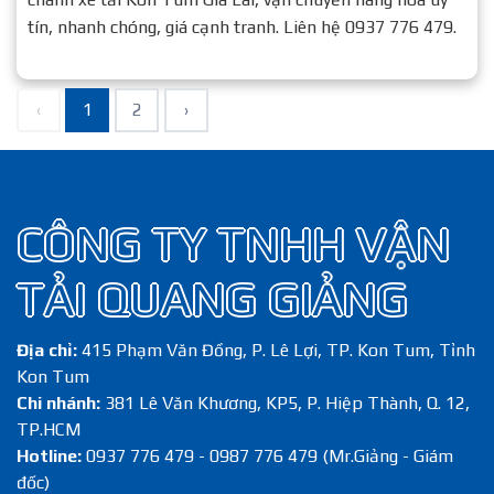
tín, nhanh chóng, giá cạnh tranh. Liên hệ 0937 776 479.
‹
1
2
›
CÔNG TY TNHH VẬN
TẢI QUANG GIẢNG
Địa chỉ:
415 Phạm Văn Đồng, P. Lê Lợi, TP. Kon Tum, Tỉnh
Kon Tum
Chi nhánh:
381 Lê Văn Khương, KP5, P. Hiệp Thành, Q. 12,
TP.HCM
Hotline:
0937 776 479 - 0987 776 479 (Mr.Giảng - Giám
đốc)