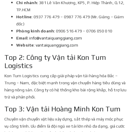
Chi nhánh
: 381 Lê Văn Khương, KP5, P. Hiệp Thành, Q.12,
TP.HCM
Hotline
: 0937 776 479 – 0987 776 479 (Mr. Giảng – Giám
đốc)
Phòng kinh doanh
: 0906 516 479 – 0706 050 010
Email
:
info@vantaiquanggiang.com
Website
:
vantaiquanggiang.com
Top 2: Công ty Vận tải Kon Tum
Logistics
Kon Tum Logistics cung cấp giải pháp vận tải hàng hóa Bắc –
Trung – Nam, đặc biệt mạnh trong vận chuyển hàng tiêu dùng và
hàng nông sản. Công ty có hệ thống kho bãi rộng khắp, hỗ trợ lưu
trữ và phân phối.
Top 3: Vận tải Hoàng Minh Kon Tum
Chuyên vận chuyển vật liệu xây dựng, sắt thép và máy móc phục
vụ công trình. Ưu điểm là đội ngũ xe tải lớn nhỏ đa dạng, giá cước