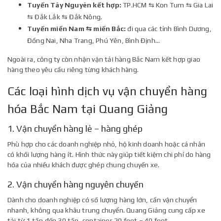
Tuyến Tây Nguyên kết hợp:
TP.HCM ⇆ Kon Tum ⇆ Gia Lai
⇆ Đắk Lắk ⇆ Đắk Nông.
Tuyến miền Nam ⇆ miền Bắc:
đi qua các tỉnh Bình Dương,
Đồng Nai, Nha Trang, Phú Yên, Bình Định…
Ngoài ra, công ty còn nhận vận tải hàng Bắc Nam kết hợp giao
hàng theo yêu cầu riêng từng khách hàng.
Các loại hình dịch vụ vận chuyển hàng
hóa Bắc Nam tại Quang Giảng
1. Vận chuyển hàng lẻ – hàng ghép
Phù hợp cho các doanh nghiệp nhỏ, hộ kinh doanh hoặc cá nhân
có khối lượng hàng ít. Hình thức này giúp tiết kiệm chi phí do hàng
hóa của nhiều khách được ghép chung chuyến xe.
2. Vận chuyển hàng nguyên chuyến
Dành cho doanh nghiệp có số lượng hàng lớn, cần vận chuyển
nhanh, không qua khâu trung chuyển. Quang Giảng cung cấp xe
tải từ 1 tấn đến 30 tấn, container 20 feet – 40 feet.