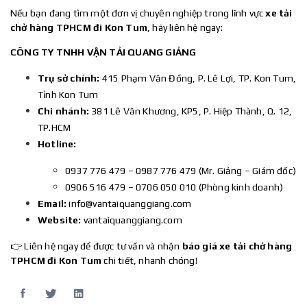
Nếu bạn đang tìm một đơn vị chuyên nghiệp trong lĩnh vực
xe tải
chở hàng TPHCM đi Kon Tum
, hãy liên hệ ngay:
CÔNG TY TNHH VẬN TẢI QUANG GIẢNG
Trụ sở chính:
415 Phạm Văn Đồng, P. Lê Lợi, TP. Kon Tum,
Tỉnh Kon Tum
Chi nhánh:
381 Lê Văn Khương, KP5, P. Hiệp Thành, Q. 12,
TP.HCM
Hotline:
0937 776 479 – 0987 776 479 (Mr. Giảng – Giám đốc)
0906 516 479 – 0706 050 010 (Phòng kinh doanh)
Email:
info@vantaiquanggiang.com
Website:
vantaiquanggiang.com
👉 Liên hệ ngay để được tư vấn và nhận
báo giá xe tải chở hàng
TPHCM đi Kon Tum
chi tiết, nhanh chóng!