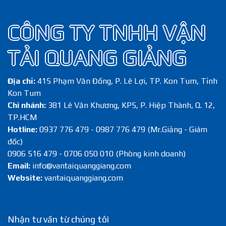
CÔNG TY TNHH VẬN
TẢI QUANG GIẢNG
Địa chỉ:
415 Phạm Văn Đồng, P. Lê Lợi, TP. Kon Tum, Tỉnh
Kon Tum
Chi nhánh:
381 Lê Văn Khương, KP5, P. Hiệp Thành, Q. 12,
TP.HCM
Hotline:
0937 776 479 - 0987 776 479 (Mr.Giảng - Giám
đốc)
0906 516 479 - 0706 050 010 (Phòng kinh doanh)
Email:
info@vantaiquanggiang.com
Website:
vantaiquanggiang.com
Nhận tư vấn từ chúng tôi