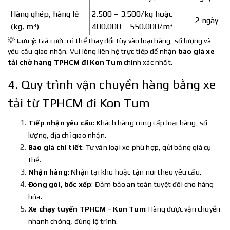
Hàng ghép, hàng lẻ
2.500 – 3.500/kg hoặc
2 ngày
(kg, m³)
400.000 – 550.000/m³
💡
Lưu ý
: Giá cước có thể thay đổi tùy vào loại hàng, số lượng và
yêu cầu giao nhận. Vui lòng liên hệ trực tiếp để nhận
báo giá xe
tải chở hàng TPHCM đi Kon Tum
chính xác nhất.
4. Quy trình vận chuyển hàng bằng xe
tải từ TPHCM đi Kon Tum
Tiếp nhận yêu cầu
: Khách hàng cung cấp loại hàng, số
lượng, địa chỉ giao nhận.
Báo giá chi tiết
: Tư vấn loại xe phù hợp, gửi bảng giá cụ
thể.
Nhận hàng
: Nhận tại kho hoặc tận nơi theo yêu cầu.
Đóng gói, bốc xếp
: Đảm bảo an toàn tuyệt đối cho hàng
hóa.
Xe chạy tuyến TPHCM – Kon Tum
: Hàng được vận chuyển
nhanh chóng, đúng lộ trình.