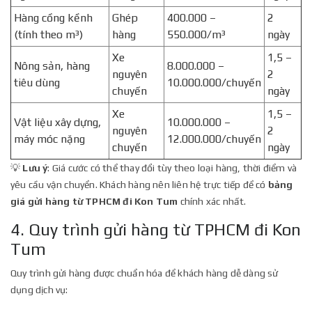
Hàng cồng kềnh
Ghép
400.000 –
2
(tính theo m³)
hàng
550.000/m³
ngày
Xe
1,5 –
Nông sản, hàng
8.000.000 –
nguyên
2
tiêu dùng
10.000.000/chuyến
chuyến
ngày
Xe
1,5 –
Vật liệu xây dựng,
10.000.000 –
nguyên
2
máy móc nặng
12.000.000/chuyến
chuyến
ngày
💡
Lưu ý
: Giá cước có thể thay đổi tùy theo loại hàng, thời điểm và
yêu cầu vận chuyển. Khách hàng nên liên hệ trực tiếp để có
bảng
giá gửi hàng từ TPHCM đi Kon Tum
chính xác nhất.
4. Quy trình gửi hàng từ TPHCM đi Kon
Tum
Quy trình gửi hàng được chuẩn hóa để khách hàng dễ dàng sử
dụng dịch vụ: