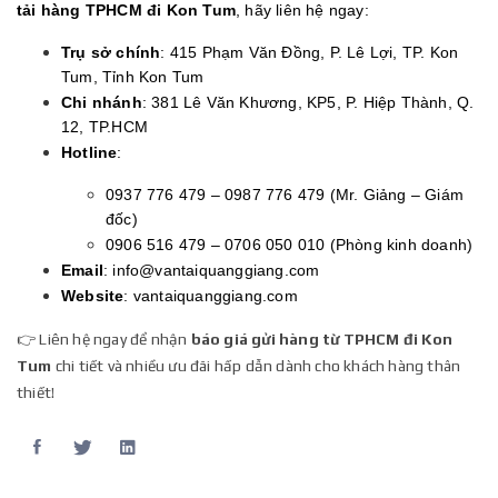
tải hàng TPHCM đi Kon Tum
, hãy liên hệ ngay:
Trụ sở chính
: 415 Phạm Văn Đồng, P. Lê Lợi, TP. Kon
Tum, Tỉnh Kon Tum
Chi nhánh
: 381 Lê Văn Khương, KP5, P. Hiệp Thành, Q.
12, TP.HCM
Hotline
:
0937 776 479 – 0987 776 479 (Mr. Giảng – Giám
đốc)
0906 516 479 – 0706 050 010 (Phòng kinh doanh)
Email
:
info@vantaiquanggiang.com
Website
:
vantaiquanggiang.com
👉 Liên hệ ngay để nhận
báo giá gửi hàng từ TPHCM đi Kon
Tum
chi tiết và nhiều ưu đãi hấp dẫn dành cho khách hàng thân
thiết!