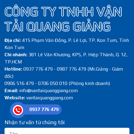
CÔNG TY TNHH VẬN
TẢI QUANG GIẢNG
Địa chỉ:
415 Phạm Văn Đồng, P. Lê Lợi, TP. Kon Tum, Tỉnh
Kon Tum
Chi nhánh:
381 Lê Văn Khương, KP5, P. Hiệp Thành, Q. 12,
TP.HCM
Hotline:
0937 776 479 - 0987 776 479 (Mr.Giảng - Giám
đốc)
0906 516 479 - 0706 050 010 (Phòng kinh doanh)
Email:
info@vantaiquanggiang.com
Website:
vantaiquanggiang.com
0937 776 479
Nhận tư vấn từ chúng tôi